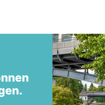
önnen
gen.