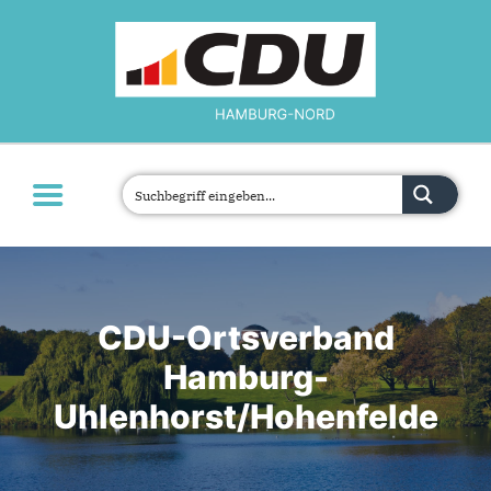
MOIN!
ÜBER UNS
ORTSVERBÄNDE
PARLAMENTE
JETZT ENGAGIEREN!
TERMINE
CDU-Ortsverband
KONTAKT
Hamburg-
Uhlenhorst/Hohenfelde