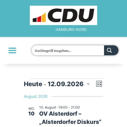
MOIN!
ÜBER UNS
ORTSVERBÄNDE
PARLAMENTE
JETZT ENGAGIEREN!
TERMINE
 - 
V
A
Heute
12.09.2026
D
L
KONTAKT
a
i
t
e
s
August 2026
n
u
t
m
e
w
r
10. August · 19:00
-
21:00
MO.
s
ä
OV Alsterdorf –
10
h
l
a
„Alsterdorfer Diskurs“
e