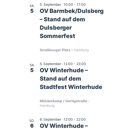
5. September · 10:00
-
17:00
SA.
a
OV Barmbek/Dulsberg
5
– Stand auf dem
v
Dulsberger
i
Sommerfest
g
Straßburger Platz
Hamburg
a
5. September · 12:00
-
23:00
SA.
OV Winterhude –
5
t
Stand auf dem
i
Stadtfest Winterhude
o
Mühlenkamp / Gertigstraße
Hamburg
n
6. September · 12:00
-
22:00
SO.
OV Winterhude –
6