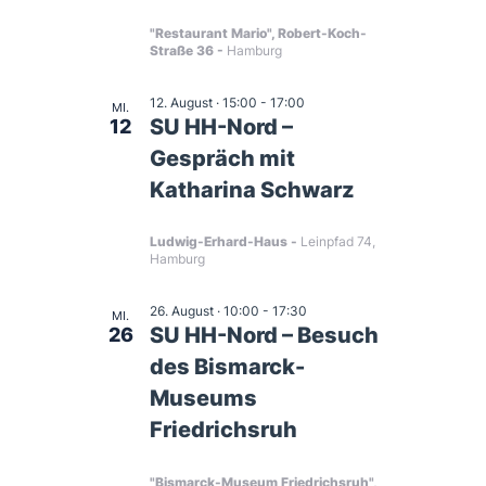
i
n
.
n
"Restaurant Mario", Robert-Koch-
c
Straße 36
Hamburg
s
h
12. August · 15:00
-
17:00
MI.
t
SU HH-Nord –
12
t
Gespräch mit
a
Katharina Schwarz
e
l
Ludwig-Erhard-Haus
Leinpfad 74,
Hamburg
n
t
26. August · 10:00
-
17:30
u
-
MI.
SU HH-Nord – Besuch
26
des Bismarck-
n
N
Museums
g
a
Friedrichsruh
A
"Bismarck-Museum Friedrichsruh",