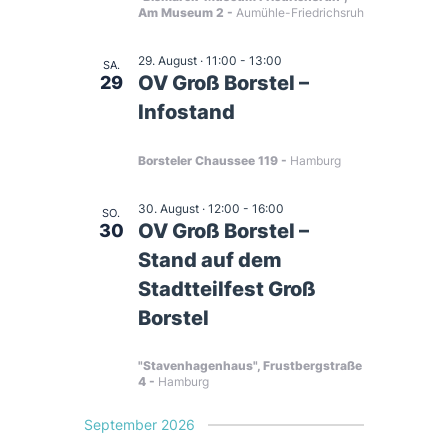
v
Am Museum 2
Aumühle-Friedrichsruh
n
i
29. August · 11:00
-
13:00
SA.
s
OV Groß Borstel –
29
g
Infostand
i
a
c
Borsteler Chaussee 119
Hamburg
t
h
30. August · 12:00
-
16:00
SO.
OV Groß Borstel –
30
i
t
Stand auf dem
Stadtteilfest Groß
e
o
Borstel
n
n
"Stavenhagenhaus", Frustbergstraße
-
4
Hamburg
September 2026
N