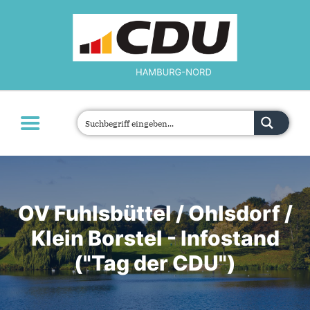
MOIN!
ÜBER UNS
ORTSVERBÄNDE
PARLAMENTE
JETZT ENGAGIEREN!
TERMINE
OV Fuhlsbüttel / Ohlsdorf /
KONTAKT
Klein Borstel - Infostand
("Tag der CDU")