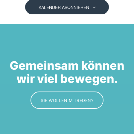
h
l
KALENDER ABONNIEREN
e
n
.
Gemeinsam können
wir viel bewegen.
SIE WOLLEN MITREDEN?