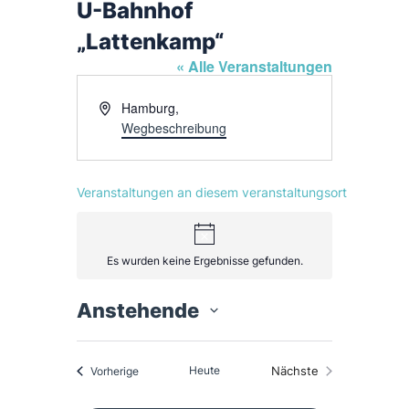
U-Bahnhof
„Lattenkamp“
« Alle Veranstaltungen
A
Hamburg
,
d
Wegbeschreibung
r
e
s
Veranstaltungen an diesem veranstaltungsort
s
e
H
i
n
Es wurden keine Ergebnisse gefunden.
w
e
i
Anstehende
D
s
a
t
u
m
Veranstaltungen
Heute
Nächste
Vorherige
w
Veranstaltungen
ä