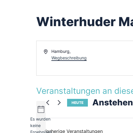
Winterhuder Ma
A
Hamburg
,
d
Wegbeschreibung
r
e
s
s
Veranstaltungen an dies
e
Anstehe
HEUTE
D
a
t
Es wurden
u
keine
H
m
Vorherige
Veranstaltungen
Ergebnisse
i